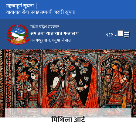
महत्त्वपूर्ण सूचना
मुख्य नेभिगेसनमा जानुहोस्
मौजुदा सूची दर्ता गर्ने सम्बन्धी सूचना
यातायात सेवा प्रवाहसम्बन्धी जरुरी सूचना
कर्मचारी पदपूर्ति सम्बन्धी कार्यविधि, २०८१
प्रदेश श्रम सल्लाहकार परिषद् गठन निर्देशिका, २०८१
मधेश प्रदेश सरकार
श्रम तथा यातायात मन्त्रालय
भाषा चयन गर्नुहोस
NEP
जनकपुरधाम, धनुषा, नेपाल
मिथिला आर्ट